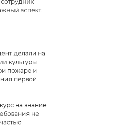
 сотрудник
ажный аспект.
цент делали на
ии культуры
ри пожаре и
ания первой
урс на знание
ребования не
 частью