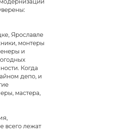
ы модернизации
уверены:
цке, Ярославле
ники, монтеры
женеры и
погодных
ности. Когда
айном депо, и
гие
еры, мастера,
ия,
е всего лежат