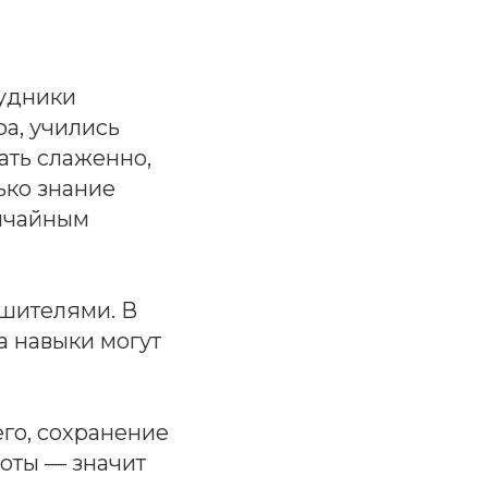
рудники
а, учились
ать слаженно,
ько знание
вычайным
ушителями. В
а навыки могут
его, сохранение
оты — значит