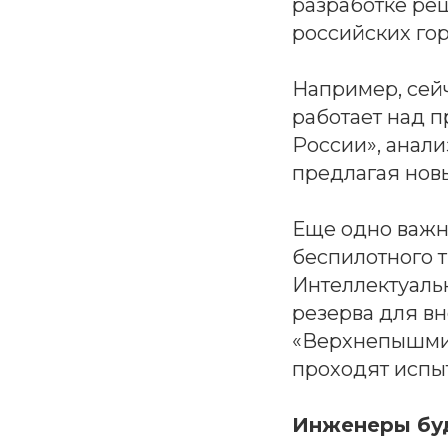
разработке ре
российских гор
Например, сей
работает над п
России», анал
предлагая нов
Еще одно важн
беспилотного т
Интеллектуаль
резерва для в
«Верхнепышмин
проходят испы
Инженеры бу