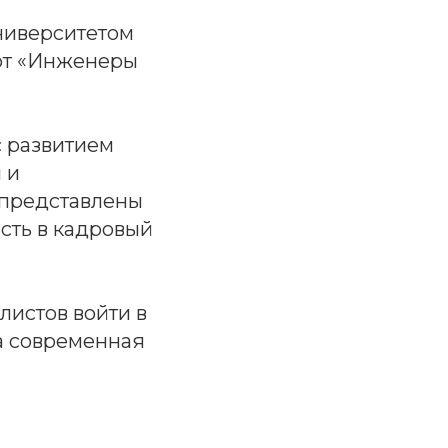
ниверситетом
бот «Инженеры
с развитием
 и
 представлены
сть в кадровый
листов войти в
а современная