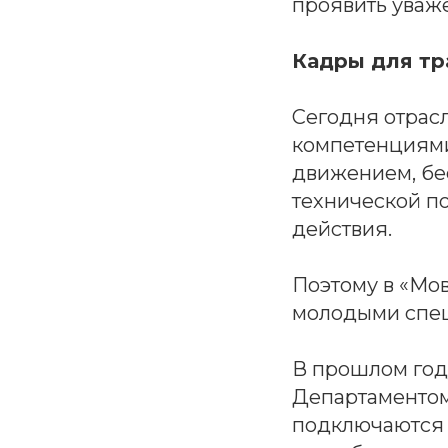
проявить уваже
Кадры для тр
Сегодня отрас
компетенциями
движением, бес
технической по
действия.
Поэтому в «Мо
молодыми спец
В прошлом год
Департаментом
подключаются 