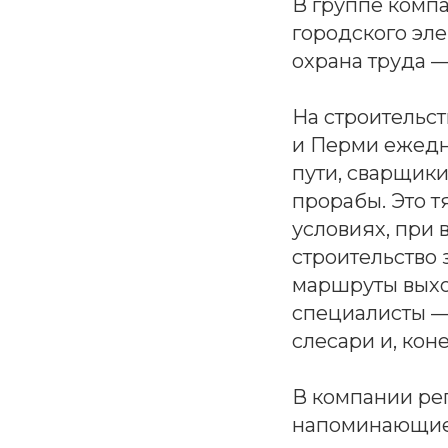
В группе комп
городского эле
охрана труда —
На строительст
и Перми ежедн
пути, сварщики
прорабы. Это т
условиях, при 
строительство
маршруты выхо
специалисты — 
слесари и, кон
В компании ре
напоминающие о