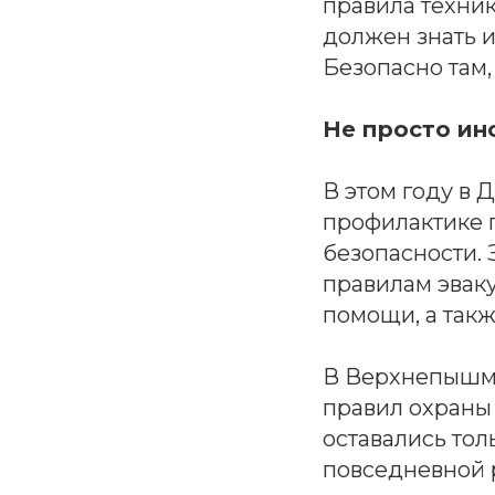
правила техни
должен знать и
Безопасно там,
Не просто ин
В этом году в 
профилактике 
безопасности.
правилам эвак
помощи, а такж
В Верхнепышми
правил охраны
оставались тол
повседневной 