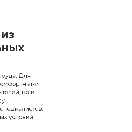
 из
ьных
труда. Для
а комфортными
ителей, но и
ру —
 специалистов.
ых условий.