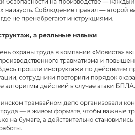
ки безопасности на производстве — каждый
х наизусть. Соблюдение правил — второй в
 где не пренебрегают инструкциями.
структаж, а реальные навыки
День охраны труда в компании «Мовиста» ак
производственного травматизма и повышен
 Здесь прошли инструктажи по действиям п
уации, сотрудники повторили порядок оказ
е алгоритмы действий в случае атаки БПЛА.
нском трамвайном депо организовали конк
 труда — в живом формате, чтобы важные т
ько на бумаге, а действительно становились
работы.