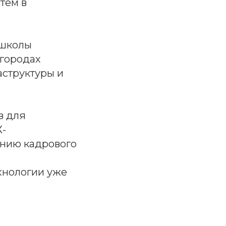
тем в
 школы
 городах
аструктуры и
в для
Х-
анию кадрового
хнологии уже